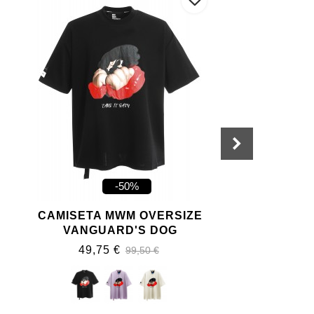
-50%
CAMISETA MWM OVERSIZE
B
VANGUARD'S DOG
49,75 €
99,50 €