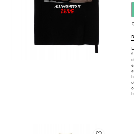
D
E
f
d
e
e
b
d
c
b