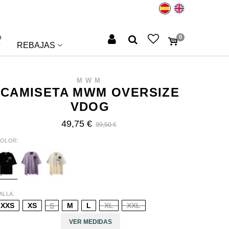
n
0
REBAJAS
MWM
CAMISETA MWM OVERSIZE
VDOG
49,75 €
99,50 €
OLOR
LACK
PURPLE
BEIGE
ALLA
XXS
XS
S
M
L
XL
XXL
VER MEDIDAS