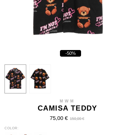
-50%
MWM
CAMISA TEDDY
75,00 €
150,00 €
COLOR
WHITE
BLACK
GREEN