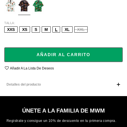
TALLA
XXS
XS
S
M
L
XL
XXL
AÑADIR AL CARRITO
Añadir A La Lista De Deseos
Detalles del producto
ÚNETE A LA FAMILIA DE MWM
Registrate y consigue un 10% de descuento en tu primera compra.